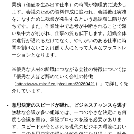
業務（価値を生み出す仕事）の時間が物理的に減少し
ます。会議のための資料作成に追われ、会議後は実務
をこなすために残業が発生するという悪循環に陥りが
ちです。また、作業途中で思考が中断されることで深
い集中力が削がれ、仕事の質も低下します。組織全体
の進行が遅れるだけでなく、やりがいのある仕事に時
間を割けないことは働く人にとって大きなフラストレ
ーションとなります。
※優秀な人材の離職につながる会社の特徴については
「優秀な人ほど辞めていく会社の特徴
（
）」で詳しく紹
https://www.miraif.co.jp/column/20260421
介しています。
意思決定のスピードが遅れ、ビジネスチャンスを逃す
無駄な会議が多い組織では、一つの小さな決定にも何
度も会議を重ね、承認プロセスを経る必要がありま
す。スピードが命とされる現代のビジネス環境におい
て、この意思決定の遅れは致命傷になり得ます。競合