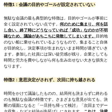
特徴1：会議の目的やゴールが設定されていない
無駄な会議の最も典型的な特徴は、目的やゴールが事前に
全く設定されていない点です。
何のために集まり、何を話
し合い、終了時にどうなっていれば「成功」なのかが不明
確なため、議論があちこちに発散してしまいます。
目的地
のない船に乗せられているようなもので、集まること自体
が目的化し、決定事項が生まれないまま時間が過ぎていき
ます。参加した社員には深い徒労感が残り、企業としても
時間と労力を費やしながら何も生み出せない大きな損失と
なります。
特徴2：意思決定がされず、次回に持ち越される
時間をかけて議論したものの、結局何も決まらずに終わる
のも無駄な会議の特徴です。さまざまな意見が出ても、決
断の場面になると「一旦持ち帰って検討」「次回までデー
タ収集」などと結論が先延ばしにされます。
これは、決裁