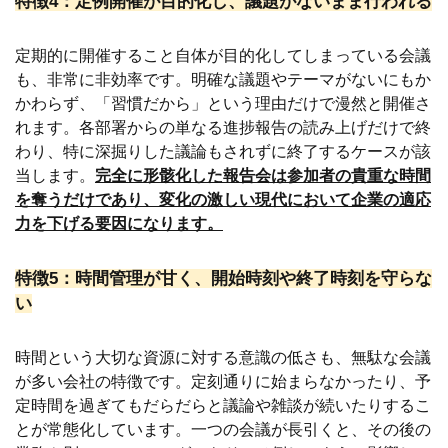
特徴4：定例開催が目的化し、議題がないまま行われる
定期的に開催すること自体が目的化してしまっている会議
も、非常に非効率です。明確な議題やテーマがないにもか
かわらず、「習慣だから」という理由だけで漫然と開催さ
れます。各部署からの単なる進捗報告の読み上げだけで終
わり、特に深掘りした議論もされずに終了するケースが該
当します。
完全に形骸化した報告会は参加者の貴重な時間
を奪うだけであり、変化の激しい現代において企業の適応
力を下げる要因になります。
特徴5：時間管理が甘く、開始時刻や終了時刻を守らな
い
時間という大切な資源に対する意識の低さも、無駄な会議
が多い会社の特徴です。定刻通りに始まらなかったり、予
定時間を過ぎてもだらだらと議論や雑談が続いたりするこ
とが常態化しています。一つの会議が長引くと、その後の