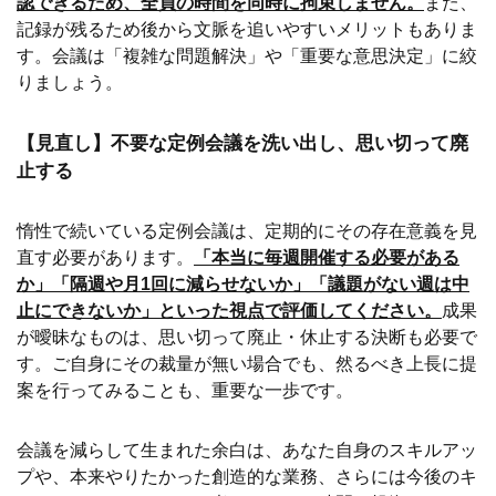
認できるため、全員の時間を同時に拘束しません。
また、
記録が残るため後から文脈を追いやすいメリットもありま
す。会議は「複雑な問題解決」や「重要な意思決定」に絞
りましょう。
【見直し】不要な定例会議を洗い出し、思い切って廃
止する
惰性で続いている定例会議は、定期的にその存在意義を見
直す必要があります。
「本当に毎週開催する必要がある
か」「隔週や月1回に減らせないか」「議題がない週は中
止にできないか」といった視点で評価してください。
成果
が曖昧なものは、思い切って廃止・休止する決断も必要で
す。ご自身にその裁量が無い場合でも、然るべき上長に提
案を行ってみることも、重要な一歩です。
会議を減らして生まれた余白は、あなた自身のスキルアッ
プや、本来やりたかった創造的な業務、さらには今後のキ