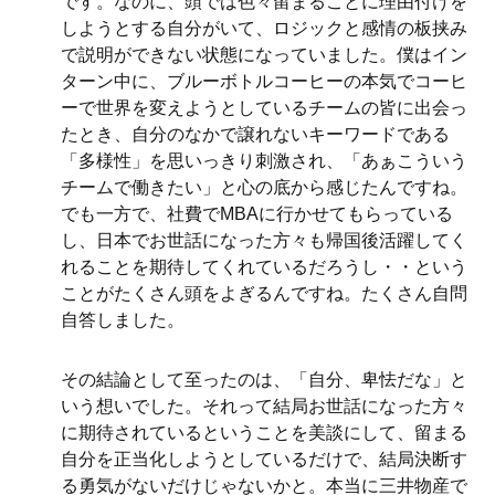
です。なのに、頭では色々留まることに理由付けを
しようとする自分がいて、ロジックと感情の板挟み
で説明ができない状態になっていました。僕はイン
ターン中に、ブルーボトルコーヒーの本気でコーヒ
ーで世界を変えようとしているチームの皆に出会っ
たとき、自分のなかで譲れないキーワードである
「多様性」を思いっきり刺激され、「あぁこういう
チームで働きたい」と心の底から感じたんですね。
でも一方で、社費でMBAに行かせてもらっている
し、日本でお世話になった方々も帰国後活躍してく
れることを期待してくれているだろうし・・という
ことがたくさん頭をよぎるんですね。たくさん自問
自答しました。
その結論として至ったのは、「自分、卑怯だな」と
いう想いでした。それって結局お世話になった方々
に期待されているということを美談にして、留まる
自分を正当化しようとしているだけで、結局決断す
る勇気がないだけじゃないかと。本当に三井物産で