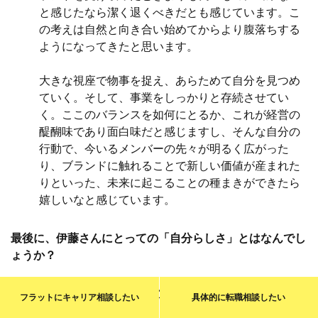
と感じたなら潔く退くべきだとも感じています。こ
の考えは自然と向き合い始めてからより腹落ちする
ようになってきたと思います。
大きな視座で物事を捉え、あらためて自分を見つめ
ていく。そして、事業をしっかりと存続させてい
く。ここのバランスを如何にとるか、これが経営の
醍醐味であり面白味だと感じますし、そんな自分の
行動で、今いるメンバーの先々が明るく広がった
り、ブランドに触れることで新しい価値が産まれた
りといった、未来に起こることの種まきができたら
嬉しいなと感じています。
最後に、伊藤さんにとっての「自分らしさ」とはなんでし
ょうか？
直感に従う勇気をもてている状態、でしょうか。直
フラットに
キャリア相談
したい
具体的に
転職相談
したい
感の声を無視しないでいきていくこと。たとえ公私