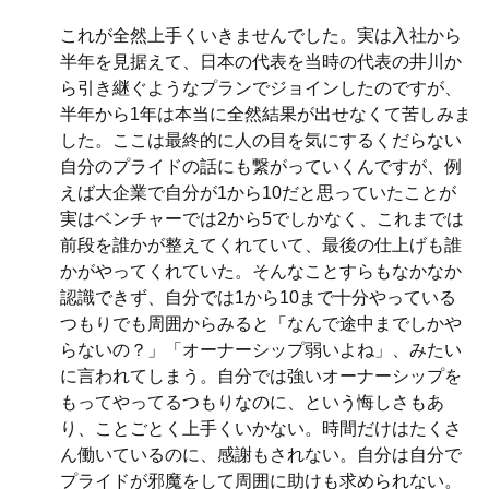
これが全然上手くいきませんでした。実は入社から
半年を見据えて、日本の代表を当時の代表の井川か
ら引き継ぐようなプランでジョインしたのですが、
半年から1年は本当に全然結果が出せなくて苦しみま
した。ここは最終的に人の目を気にするくだらない
自分のプライドの話にも繋がっていくんですが、例
えば大企業で自分が1から10だと思っていたことが
実はベンチャーでは2から5でしかなく、これまでは
前段を誰かが整えてくれていて、最後の仕上げも誰
かがやってくれていた。そんなことすらもなかなか
認識できず、自分では1から10まで十分やっている
つもりでも周囲からみると「なんで途中までしかや
らないの？」「オーナーシップ弱いよね」、みたい
に言われてしまう。自分では強いオーナーシップを
もってやってるつもりなのに、という悔しさもあ
り、ことごとく上手くいかない。時間だけはたくさ
ん働いているのに、感謝もされない。自分は自分で
プライドが邪魔をして周囲に助けも求められない。