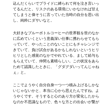
込んだくらいでプライドに縛られて何を泣き言いっ
てるんだと。リスクのある環境にいかなければ甘え
てしまうと偉そうに言っていた当時の自分を思い出
し、純粋にダサいなと。
大好きなブルーボトルコーヒーの世界観を世のなか
に広めていくという意義深い仕事に携わらせてもら
っていて、やったことのないことにもチャレンジで
きていて、負け試合があるかもしれないというヒリ
ヒリとした感覚のなかでやれている、まして給与も
もらえていて、仲間も素晴らしい。この状況をあら
ためて認識したときに、「グダグダいってんじゃね
ぇ」と。
ここでようやく自分自身一つ一つ積み上げるしかな
いじゃないかと、本当に心から思えたんですね。よ
うやくです。そうすると心のあり方が変化したから
なのか不思議なもので、色々な方との出会いが繋が