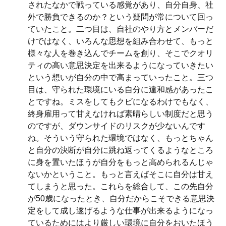
されたなかで戦っている感覚があり、自分自身、社
外で勝負できるのか？という疑問が常について回っ
ていたこと。二つ目は、自社のやり方とメンバーだ
けではなく、いろんな思想を組み合わせて、もっと
様々な人を巻き込んでチームを創り、そこでクオリ
ティの高い意思決定を出来るようになっていきたい
という想いが自分の中で高まっていったこと。三つ
目は、守られた環境にいる自分に違和感があったこ
とですね。ミスをしてもクビになるわけでもなく、
終身雇用って甘えなければ素晴らしい制度だと思う
のですが、ダウンサイドのリスクが少ないんです
ね。そういう守られた環境ではなく、もっとちゃん
と自分の決断が自分に跳ね返ってくるようなところ
に身を置いたほうが自分をもっと高められるんじゃ
ないかということ。もっと言えばそこに自分は甘え
てしまうと思った。これらを総合して、この先自分
が50歳になったとき、自分だからこそできる意思決
定をして成し遂げるような仕事が出来るようになっ
ているためにはより厳しい環境に自分をおいたほう