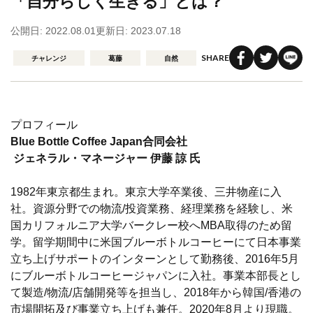
「自分らしく生きる」とは？
公開日: 2022.08.01
更新日: 2023.07.18
SHARE
チャレンジ
葛藤
自然
プロフィール
Blue Bottle Coffee Japan合同会社
ジェネラル・マネージャー 伊藤 諒 氏
1982年東京都生まれ。東京大学卒業後、三井物産に入
社。資源分野での物流/投資業務、経理業務を経験し、米
国カリフォルニア大学バークレー校へMBA取得のため留
学。留学期間中に米国ブルーボトルコーヒーにて日本事業
立ち上げサポートのインターンとして勤務後、2016年5月
にブルーボトルコーヒージャパンに入社。事業本部長とし
て製造/物流/店舗開発等を担当し、2018年から韓国/香港の
市場開拓及び事業立ち上げも兼任。2020年8月より現職。