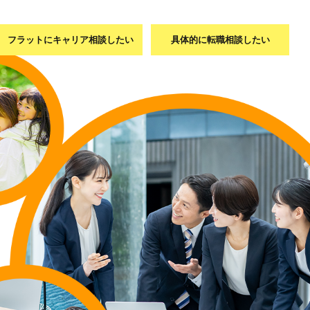
フラットに
キャリア相談
したい
具体的に
転職相談
したい