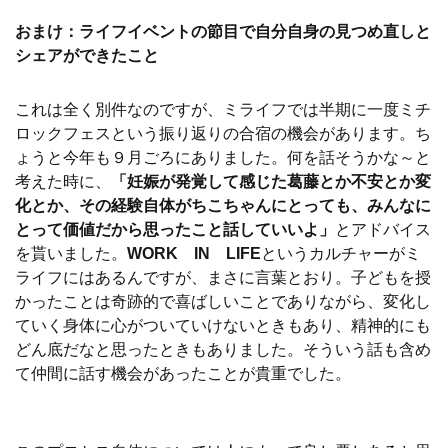
おまけ：ライフイベントの節目で自分自身の見つめ直しと
シェアができたこと
これは全く別件なのですが、ミライフでは半期に一度ミチ
ロックフェスという振り返りの合宿の機会があります。ち
ょうと今年も９月ごろにありました。何を話そうかな～と
考えた時に、
「妊娠が発覚して感じた葛藤とか不安とか変
化とか、その経験自体がちこちゃんにとっても、みんなに
とって価値だから思ったこと話していいよ」
とアドバイス
を貰いました。
WORK IN LIFE
というカルチャーがミ
ライフにはあるんですが、まさに言葉とおり。子どもを授
かったことは奇跡的で喜ばしいことでありながら、変化し
ていく身体に心がついていけないときもあり、精神的にも
どん底だなと思ったときもありました。そういう話も含め
て仲間に話す機会があったことが貴重でした。