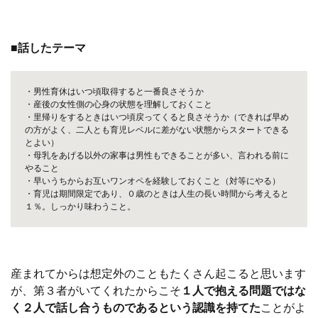
■話したテーマ
・男性育休はいつ頃取得すると一番良さそうか
・産後の女性側の心身の状態を理解しておくこと
・里帰りをするときはいつ頃戻ってくると良さそうか（できれば早め
の方がよく、二人とも育児レベルに差がない状態からスタートできる
とよい）
・母乳をあげる以外の家事は男性もできることが多い、言われる前に
やること
・早いうちからお互いワンオペを経験しておくこと（対等にやる）
・育児は期間限定であり、０歳のときは人生の長い時間から考えると
１％。しっかり味わうこと。
産まれてからは想定外のこともたくさん起こると思います
が、第３者がいてくれたからこそ
１人で抱える問題ではな
く２人で話し合うものであるという認識を持てた
ことがよ