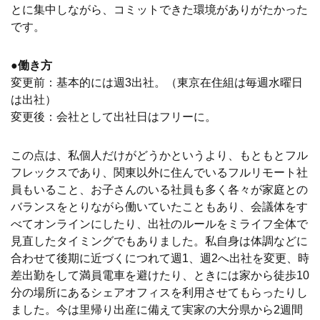
とに集中しながら、コミットできた環境がありがたかった
です。
●働き方
変更前：基本的には週3出社。（東京在住組は毎週水曜日
は出社）
変更後：会社として出社日はフリーに。
この点は、私個人だけがどうかというより、もともとフル
フレックスであり、関東以外に住んでいるフルリモート社
員もいること、お子さんのいる社員も多く各々が家庭との
バランスをとりながら働いていたこともあり、会議体をす
べてオンラインにしたり、出社のルールをミライフ全体で
見直したタイミングでもありました。私自身は体調などに
合わせて後期に近づくにつれて週1、週2へ出社を変更、時
差出勤をして満員電車を避けたり、ときには家から徒歩10
分の場所にあるシェアオフィスを利用させてもらったりし
ました。今は里帰り出産に備えて実家の大分県から2週間