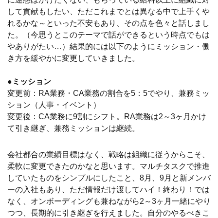
して貢献もしたい、ただこれまでとは異なる中で上手くや
れるかな～といった不安もあり、その点を色々と話しまし
た。（今思うとこのテーマで話ができるという時点でもは
やありがたい…）結果的には以下のようにミッション・働
き方を緩やかに変更していきました。
●ミッション
変更前：RA業務・CA業務の割合を5：5でやり、兼務ミッ
ション（人事・イベント）
変更後：CA業務に9割にシフト。RA業務は2～3ヶ月かけ
て引き継ぎ、兼務ミッションは継続。
会社都合の業績目標はなく、戦略は組織に従うからこそ、
柔軟に変更できたのかなと思います。マルチタスクで推進
していたものをシンプルにしたこと、8月、9月と新メンバ
ーの入社もあり、ただ情報だけ渡してハイ！終わり！では
なく、オンボーディングも兼ねながら2～3ヶ月一緒にやり
つつ、長期的に引き継ぎを行えました。自分のやるべきこ