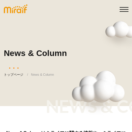
News & Column
トップページ
News & Column
NEWS & C