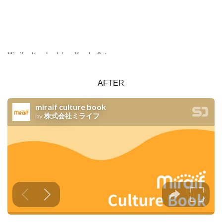
Miraif culture book
from
Yusuke Sato
AFTER