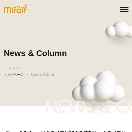
News & Column
トップページ
News & Column
NEWS & C