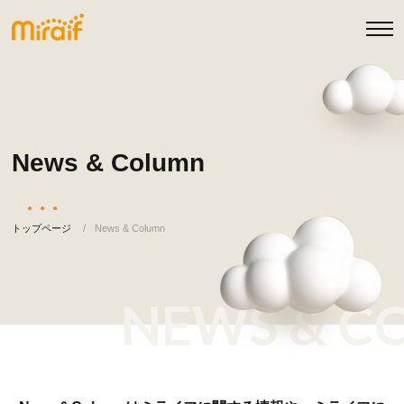
News & Column
トップページ
News & Column
NEWS & C